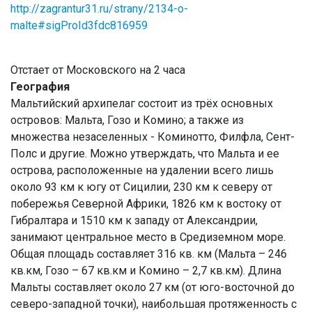
http://zagrantur31.ru/strany/2134-o-
malte#sigProId3fdc816959
Отстает от Московского на 2 часа
География
Мальтийский архипелаг состоит из трёх основных
островов: Мальта, Гозо и Комино; а также из
множества незаселенных - Коминотто, Филфла, Сент-
Полс и другие. Можно утверждать, что Мальта и ее
острова, расположенные на удалении всего лишь
около 93 км к югу от Сицилии, 230 км к северу от
побережья Северной Африки, 1826 км к востоку от
Гибралтара и 1510 км к западу от Александрии,
занимают центральное место в Средиземном море.
Общая площадь составляет 316 кв. км (Мальта – 246
кв.км, Гозо – 67 кв.км и Комино – 2,7 кв.км). Длина
Мальты составляет около 27 км (от юго-восточной до
северо-западной точки), наибольшая протяженность с