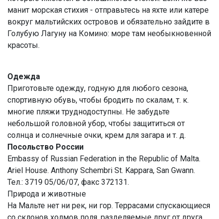
манит морская стихия - отправьтесь на яхте или катере
вокруг мальтийских островов и обязательно зайдите в
Голубую Лагуну на Комино: море там необыкновенной
красоты.
Одежда
Приготовьте одежду, годную для любого сезона,
спортивную обувь, чтобы бродить по скалам, т. к.
многие пляжи труднодоступны. Не забудьте
небольшой головной убор, чтобы защититься от
солнца и солнечные очки, крем для загара и т. д.
Посольство России
Embassy of Russian Federation in the Republic of Malta.
Ariel House. Anthony Schembri St. Kappara, San Gwann.
Тел.: 3719 05/06/07, факс 372131.
Природа и животные
На Мальте нет ни рек, ни гор. Террасами спускающиеся
со склонов холмов поля, разделяемые друг от друга