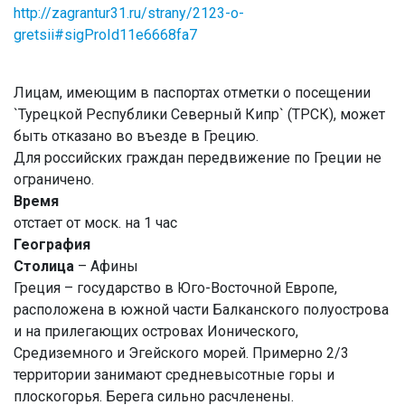
http://zagrantur31.ru/strany/2123-o-
gretsii#sigProId11e6668fa7
Лицам, имеющим в паспортах отметки о посещении
`Турецкой Республики Северный Кипр` (ТРСК), может
быть отказано во въезде в Грецию.
Для российских граждан передвижение по Греции не
ограничено.
Время
отстает от моск. на 1 час
География
Столица
– Афины
Греция – государство в Юго-Восточной Европе,
расположена в южной части Балканского полуострова
и на прилегающих островах Ионического,
Средиземного и Эгейского морей. Примерно 2/3
территории занимают средневысотные горы и
плоскогорья. Берега сильно расчленены.