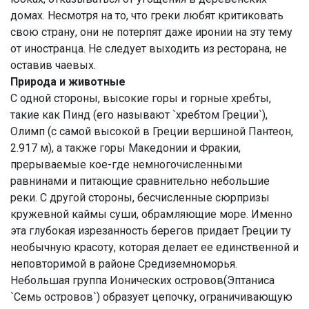
домах. Несмотря на то, что греки любят критиковать
свою страну, они не потерпят даже иронии на эту тему
от иностранца. Не следует выходить из ресторана, не
оставив чаевых.
Природа и животные
С одной стороны, высокие горы и горные хребты,
такие как Пинд (его называют `хребтом Греции`),
Олимп (с самой высокой в Греции вершиной Пантеон,
2.917 м), а также горы Македонии и Фракии,
прерываемые кое-где немногочисленными
равнинами и питающие сравнительно небольшие
реки. С другой стороны, бесчисленные сюрпризы
кружевной каймы суши, обрамляющие море. Именно
эта глубокая изрезанность берегов придает Греции ту
необычную красоту, которая делает ее единственной и
неповторимой в районе Средиземноморья.
Небольшая группа Ионических островов(Эптаниса
`Семь островов`) образует цепочку, ограничивающую